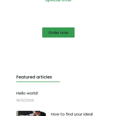
50% off for lorem ipsum dolor sit
amet consectetur adipiscing!
Order now
Featured articles
Hello world!
16/12/2025
How to find your ideal