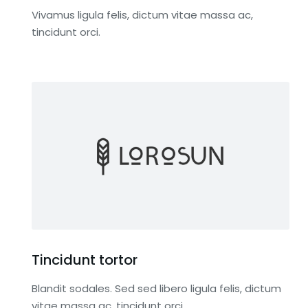
eaux dépôts
Vivamus ligula felis, dictum vitae massa ac,
Pour être le
L'historique des permis déposés e
tincidunt orci.
 ~40 Leads.
Novembre et Décembre. Idéal pou
remplir votre carnet de
commandes immédiatement. 272
ier
Leads.
Ajouter au panier
Tincidunt tortor
Blandit sodales. Sed sed libero ligula felis, dictum
vitae massa ac, tincidunt orci.