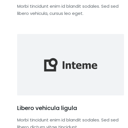
Uniquement les nouv
Morbi tincidunt enim id blandit sodales. Sed sed
des 7 derniers jours. 
libero vehicula, cursus leo eget.
premier sur le coup.
Ajouter au pan
Libero vehicula ligula
Morbi tincidunt enim id blandit sodales. Sed sed
libero dictum vitae tincidunt.