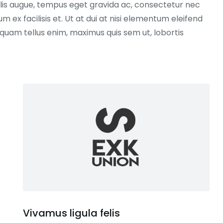
 felis augue, tempus eget gravida ac, consectetur nec
m ex facilisis et. Ut at dui at nisi elementum eleifend
iquam tellus enim, maximus quis sem ut, lobortis
emaine 51
Base de Donnés Complète
(45 jours)
Vivamus ligula felis
€
150,00