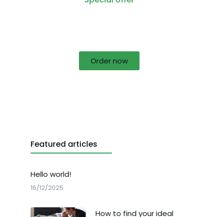
50% off for lorem ipsum dolor sit
amet consectetur adipiscing!
Order now
Featured articles
Hello world!
16/12/2025
How to find your ideal