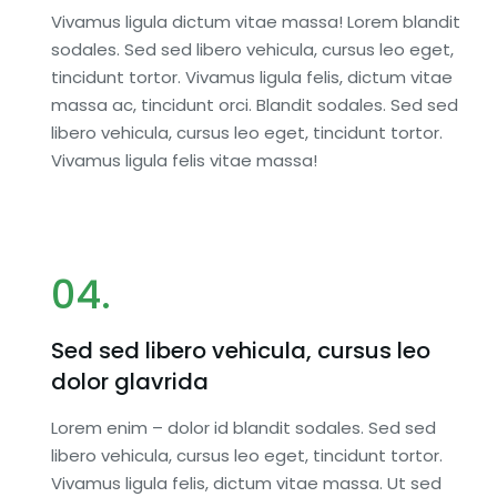
Vivamus ligula dictum vitae massa! Lorem blandit
sodales. Sed sed libero vehicula, cursus leo eget,
tincidunt tortor. Vivamus ligula felis, dictum vitae
massa ac, tincidunt orci. Blandit sodales. Sed sed
libero vehicula, cursus leo eget, tincidunt tortor.
Vivamus ligula felis vitae massa!
04.
Sed sed libero vehicula, cursus leo
dolor glavrida
emaine 51
Base de Donnés Complète
Lorem enim – dolor id blandit sodales. Sed sed
(45 jours)
libero vehicula, cursus leo eget, tincidunt tortor.
Vivamus ligula felis, dictum vitae massa. Ut sed
€
150,00