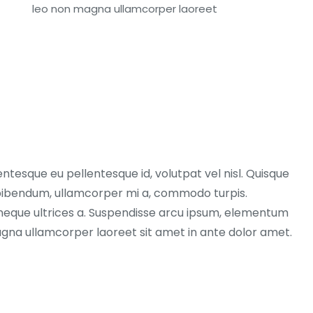
eaux dépôts
leo non magna ullamcorper laoreet
Pour être le
L'historique des permis déposés e
 ~40 Leads.
Novembre et Décembre. Idéal pou
remplir votre carnet de
commandes immédiatement. 272
ier
Leads.
Ajouter au panier
entesque eu pellentesque id, volutpat vel nisl. Quisque
ex bibendum, ullamcorper mi a, commodo turpis.
neque ultrices a. Suspendisse arcu ipsum, elementum
magna ullamcorper laoreet sit amet in ante dolor amet.