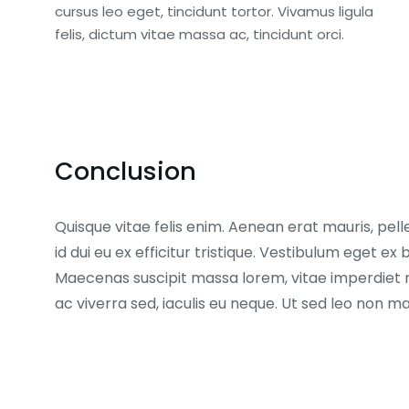
Uniquement les nouv
cursus leo eget, tincidunt tortor. Vivamus ligula
des 7 derniers jours. 
felis, dictum vitae massa ac, tincidunt orci.
premier sur le coup.
Ajouter au pan
Conclusion
Quisque vitae felis enim. Aenean erat mauris, pell
id dui eu ex efficitur tristique. Vestibulum eget 
Maecenas suscipit massa lorem, vitae imperdiet 
ac viverra sed, iaculis eu neque. Ut sed leo non 