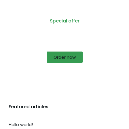
Special offer
50% off for lorem ipsum dolor sit amet
consectetur adipiscing!
Order now
Featured articles
Hello world!